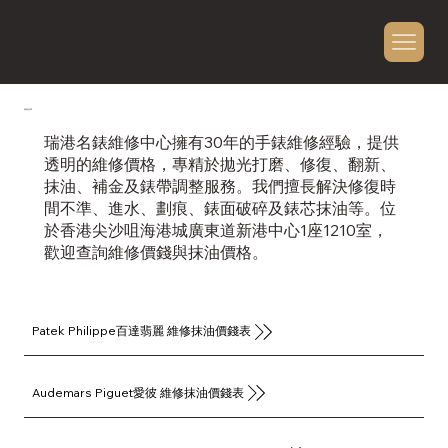
​維修品牌
瑞港名錶維修中心擁有30年的手錶維修經驗，提供
透明的維修價格，專精於拋光打磨、修復、翻新、
抹油、補金及錶帶調整服務。我們擅長解決修復時
間不準、進水、劃痕、錶面破碎及錶芯抹油等。位
於香港尖沙咀海港城廣東道新港中心1座1210室，
歡迎查詢維修價錢與抹油價格。
Patek Philippe百達翡麗 維修抹油價錢表
Audemars Piguet愛彼 維修抹油價錢表