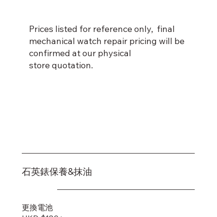
Prices listed for reference only, final
mechanical watch repair pricing will be
confirmed at our physical
store quotation.
石英錶保養&抹油
更換電池