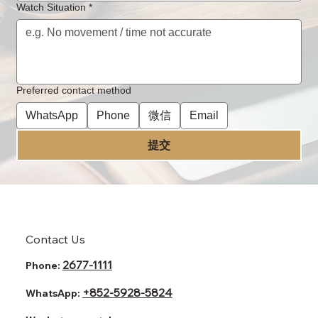
Watch Situation
*
Preferred contact method
WhatsApp
Phone
微信
Email
提交
Contact Us
2677-1111
Phone:
+852-5928-5824
WhatsApp: