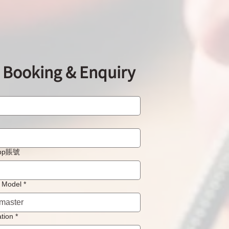
ooking & Enquiry
手錶維修保養中心：「上
修PP, Omega,
pard, Cartier等名錶真的
嗎？
WhatApp賬號
Model
*
tion
*