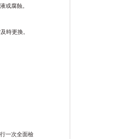
漏液或腐蝕。
需及時更換。
進行一次全面檢