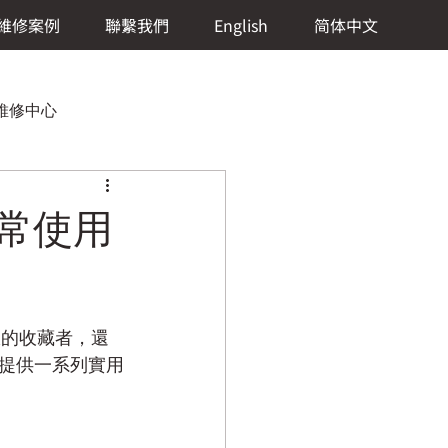
維修案例
聯繫我們
English
简体中文
）維修中心
日常使用
 Lange & Söhne (朗格)維修中心
錶的收藏者，還
修中心
提供一系列實用
eCoultre (積家)維修中心