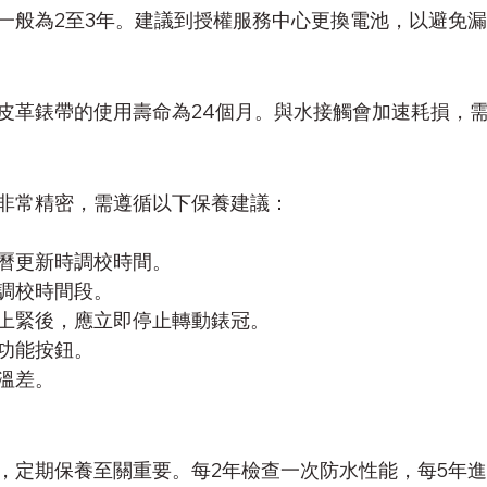
一般為2至3年。建議到授權服務中心更換電池，以避免
皮革錶帶的使用壽命為24個月。與水接觸會加速耗損，
非常精密，需遵循以下保養建議：
曆更新時調校時間。
調校時間段。
上緊後，應立即停止轉動錶冠。
功能按鈕。
溫差。
，定期保養至關重要。每2年檢查一次防水性能，每5年