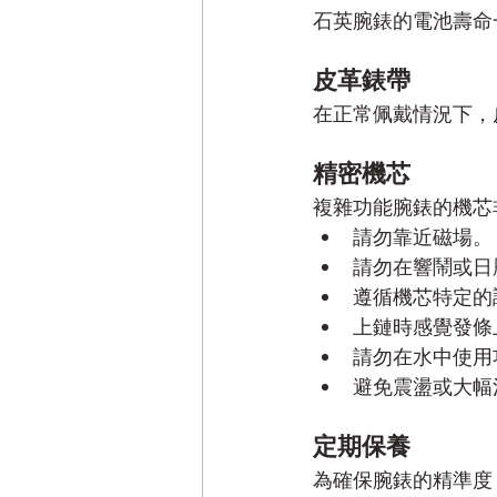
石英腕錶的電池壽命
皮革錶帶
在正常佩戴情況下，
精密機芯
複雜功能腕錶的機芯
請勿靠近磁場。
請勿在響鬧或日
遵循機芯特定的
上鏈時感覺發條
請勿在水中使用
避免震盪或大幅
定期保養
為確保腕錶的精準度