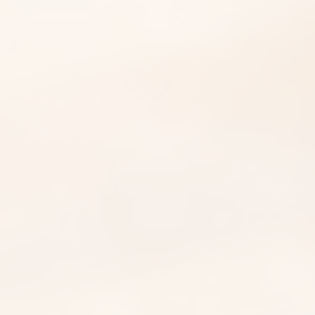
卡地亞 Cartier Must 21 手錶
抹油：換了新電池還是停？揭
開石英錶「偷停」的真相