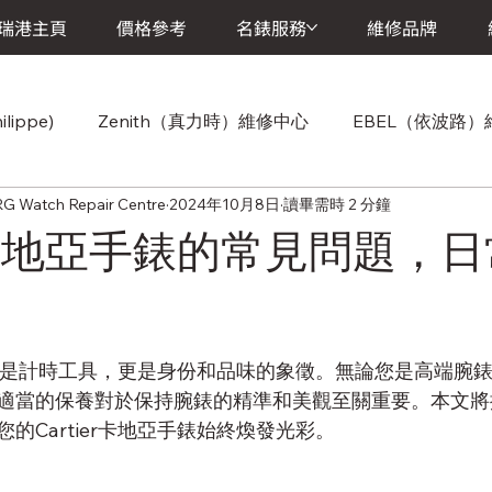
瑞港主頁
價格參考
名錶服務
維修品牌
lippe)
Zenith（真力時）維修中心
EBEL（依波路
atch Repair Centre
2024年10月8日
讀畢需時 2 分鐘
Cartier(卡地亞)維修中心
Chopard（蕭邦）維修中心
er卡地亞手錶的常見問題，
維修中心
Vacheron Constantin (江詩丹頓) 維修中心
A.
不僅僅是計時工具，更是身份和品味的象徵。無論您是高端腕
Breitling (百年靈)維修中心
Baume & Mercier (寶曼錶)維
適當的保養對於保持腕錶的精準和美觀至關重要。本文將
的Cartier卡地亞手錶始終煥發光彩。
維修中心
Girard-Perregaux (芝柏錶)維修中心
Jaeger-L