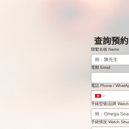
查詢預約 B
【Cartier卡地亞維修案例】石
官方
英錶的無聲殺手：18k金腕錶
行」維
聯繫名稱 Name
(Cal. 201001) 入水及電池漏液
Cho
搶救實錄 - 香港手錶維修
值得
電郵 Email
電話 Phone / 
手錶型號/品牌 Watch 
手錶情況 Watch Situa