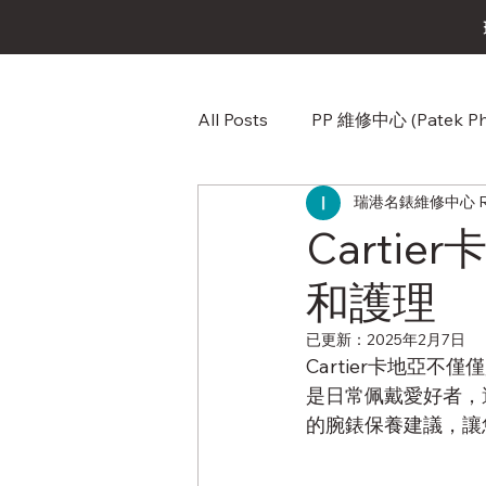
All Posts
PP 維修中心 (Patek Phi
瑞港名錶維修中心 RG W
Omega（歐米茄）維修中心
Carti
和護理
Audemars Piguet (愛彼) AP
已更新：
2025年2月7日
Cartier卡地亞
Corum (崑崙錶) 維修中心
是日常佩戴愛好者，
的腕錶保養建議，讓您
Franck Muller (法蘭克穆勒)