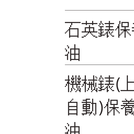
石英錶保
油
機械錶(
自動)保
油