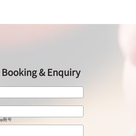
ooking & Enquiry
App账号