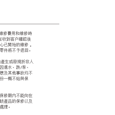
維修費用和維修時
，在收到客户確認後
心已開始的維修，
零件將不予退回。
内產生或發現折非人
因進水、跌/率、
壞及其他事故均不
份一概不給與保
保修期内不能向在
該產品的保修以及
處理。