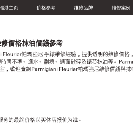
瑞港主页
价格参考
维修品牌
维修案例
瑪強尼 維修價格抹油價錢參考
ani Fleurier帕瑪強尼 手錶維修經驗，提供透明的維
不準、進水、劃痕、錶面破碎及錶芯抹油等。Parmigiani
歡迎查詢Parmigiani Fleurier帕瑪強尼維修價錢與抹
服务的最终价格以实体店报价为准。