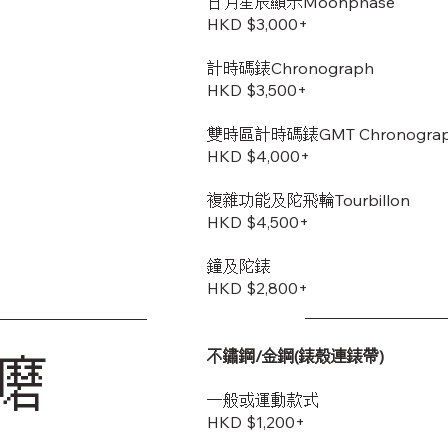
日月星辰顯示Moonphase
HKD $3,000+
計時碼錶Chronograph
HKD $3,500+
雙時區計時碼錶GMT Chronogra
HKD $4,000+
複雜功能及陀飛輪Tourbillon
HKD $4,500+
鐘及陀錶
HKD $2,800+
不鏽鋼/金鋼(錶殼連錶帶)
磨
一般或運動款式
HKD $1,200+