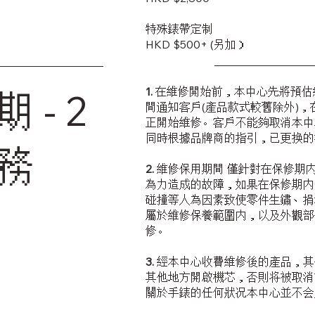
特殊錶帶定制
HKD $500+ (另加）
1.
在維修開始前，本中心先將預估
 - 2
間通知客戶(產品款式較舊除外)
正開始維修。客戶不能夠取消本中
同時根據品牌商的指引，已更换的
務
2.
維修保用期間 僅針對在保修期
為力造成的故障，如果在保修期内
碰撞等人為因素致使零件生鏽、捐
屬於維修保養範圍内，以及外觀部
修。
3.
經本中心收費維修後的產品，其
其他地方開啟機芯，否則将被取消
關於手錶的任何狀况本中心並不会