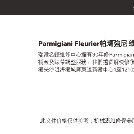
Parmigiani Fleurier帕
瑞港名錶維修中心擁有30年修Parmigi
補金及錶帶調整服務。我們擅長解決修復時間
港尖沙咀海港城廣東道新港中心1座1210室，
此文件价格仅供参考，机械表维修保养