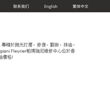
联系我们
English
繁体中文
修價格，專精於拋光打磨、修復、翻新、抹油、
 Fleurier帕瑪強尼維修中心位於香
油價格!