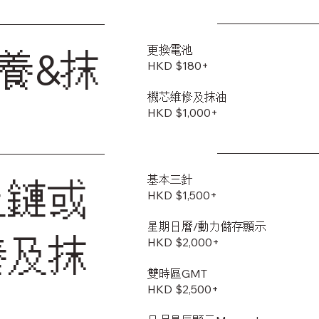
更換電池
養&抹
HKD $180+
機芯維修及抹油
HKD $1,000+
基本三針
上鏈或
HKD $1,500+
星期日曆/動力儲存顯示
養及抹
HKD $2,000+
雙時區GMT
HKD $2,500+