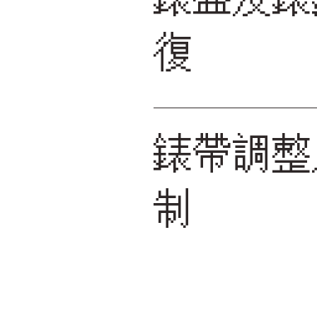
復
錶帶調整
制