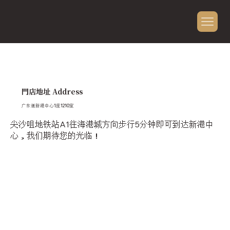
门店地址 Address
​广东道​新港中心1座1210室
​尖沙咀地铁站A1往海港城方向步行5分钟即可到达新港中
心，我们期待您的光临！