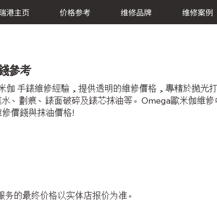
瑞港主页
价格参考
维修品牌
维修案例
價錢參考
a歐米伽 手錶維修經驗，提供透明的維修價格，專精於拋
水、劃痕、錶面破碎及錶芯抹油等。Omega歐米伽維
伽維修價錢與抹油價格!
服务的最终价格以实体店报价为准。