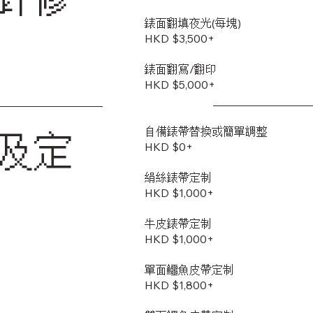
錶面翻填夜光(每塊)
HKD $3,500+
錶面翻寫/翻印
HKD $5,000+
自備錶帶替換或簡單調整
及定
HKD $0+
絹絲錶帶定制
HKD $1,000+
牛皮錶帶定制
HKD $1,000+
單面鱷魚皮帶定制
HKD $1,800+