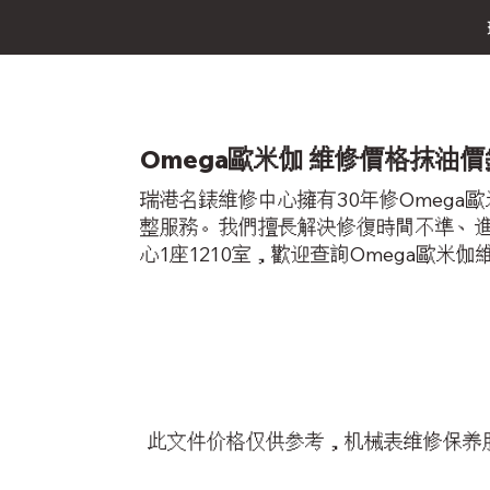
Omega歐米伽 維修價格抹油
瑞港名錶維修中心擁有30年修Omeg
整服務。我們擅長解決修復時間不準、進
心1座1210室，歡迎查詢Omega歐米
此文件价格仅供参考，机械表维修保养