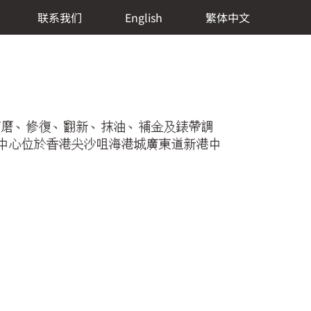
联系我们
English
繁体中文
光打磨、修復、翻新、抹油、補金及錶帶調
修中心位於香港尖沙咀海港城廣東道新港中