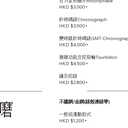
日月星辰顯示Moonphase
HKD $3,000+
計時碼錶Chronograph
HKD $3,500+
雙時區計時碼錶GMT Chronogra
HKD $4,000+
複雜功能及陀飛輪Tourbillon
HKD $4,500+
鐘及陀錶
HKD $2,800+
不鏽鋼/金鋼(錶殼連錶帶)
磨
一般或運動款式
HKD $1,200+