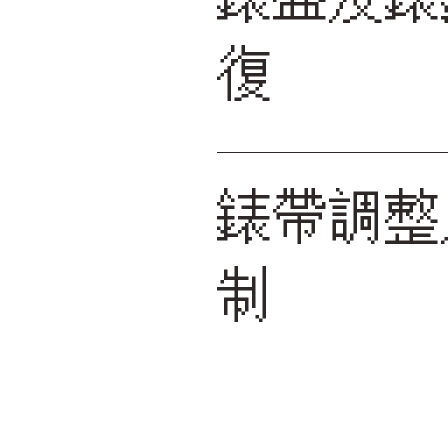
復
錶帶調整
制