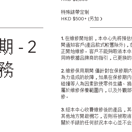
特殊錶帶定制
HKD $500+ (另加）
1.
在維修開始前，本中心先將預估
 - 2
間通知客戶(產品款式較舊除外)
正開始維修。客戶不能夠取消本中
同時根據品牌商的指引，已更换的
務
2.
維修保用期間 僅針對在保修期
為力造成的故障，如果在保修期内
碰撞等人為因素致使零件生鏽、捐
屬於維修保養範圍内，以及外觀部
修。
3.
經本中心收費維修後的產品，其
其他地方開啟機芯，否則将被取消
關於手錶的任何狀况本中心並不会