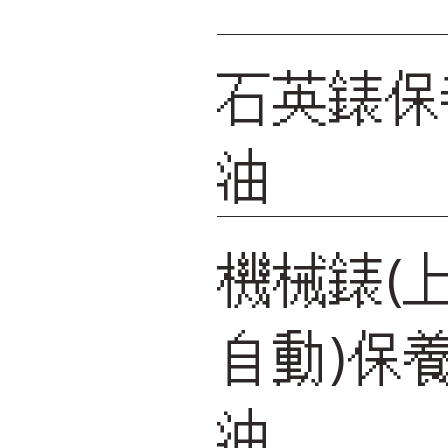
石英錶保
油
機械錶(
自動)保
油