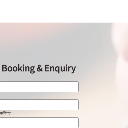
ooking & Enquiry
App账号