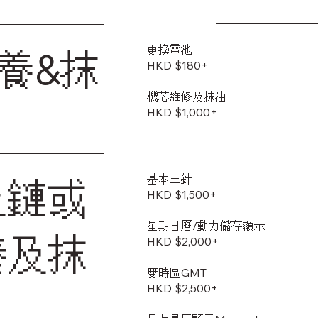
更換電池
養&抹
HKD $180+
機芯維修及抹油
HKD $1,000+
基本三針
上鏈或
HKD $1,500+
星期日曆/動力儲存顯示
養及抹
HKD $2,000+
雙時區GMT
HKD $2,500+