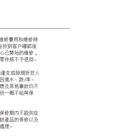
維修費用和維修時
，在收到客户確認後
心已開始的維修，
零件將不予退回。
内產生或發現折非人
因進水、跌/率、
壞及其他事故均不
份一概不給與保
保修期内不能向在
該產品的保修以及
處理。