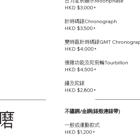
日月星辰顯示Moonphase
HKD $3,000+
計時碼錶Chronograph
HKD $3,500+
雙時區計時碼錶GMT Chronogra
HKD $4,000+
複雜功能及陀飛輪Tourbillon
HKD $4,500+
鐘及陀錶
HKD $2,800+
不鏽鋼/金鋼(錶殼連錶帶)
磨
一般或運動款式
HKD $1,200+