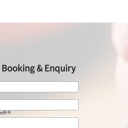
ooking & Enquiry
App账号