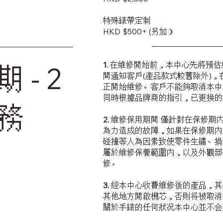
特殊錶帶定制
HKD $500+ (另加）
1.
在維修開始前，本中心先將預估
 - 2
間通知客戶(產品款式較舊除外)
正開始維修。客戶不能夠取消本中
同時根據品牌商的指引，已更换的
務
2.
維修保用期間 僅針對在保修期
為力造成的故障，如果在保修期内
碰撞等人為因素致使零件生鏽、捐
屬於維修保養範圍内，以及外觀部
修。
3.
經本中心收費維修後的產品，其
其他地方開啟機芯，否則将被取消
關於手錶的任何狀况本中心並不会