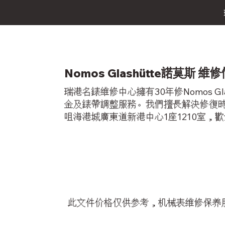
Nomos Glashütte諾莫斯
瑞港名錶維修中心擁有30年修Nomos 
金及錶帶調整服務。我們擅長解決修復時間
咀海港城廣東道新港中心1座1210室，歡迎查
此文件价格仅供参考，机械表维修保养