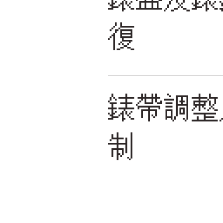
復
錶帶調整
制