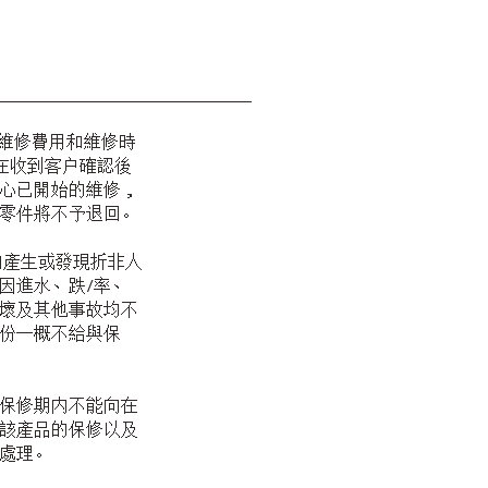
維修費用和維修時
，在收到客户確認後
心已開始的維修，
零件將不予退回。
内產生或發現折非人
因進水、跌/率、
壞及其他事故均不
份一概不給與保
保修期内不能向在
該產品的保修以及
處理。