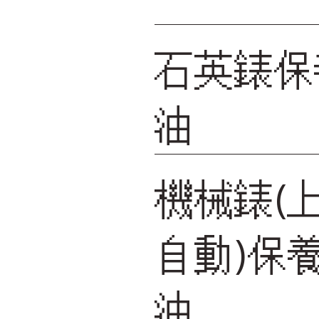
石英錶保
油
機械錶(
自動)保
油