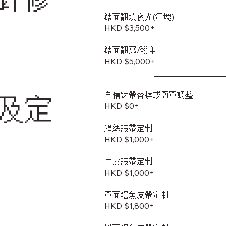
錶面翻填夜光(每塊)
HKD $3,500+
錶面翻寫/翻印
HKD $5,000+
自備錶帶替換或簡單調整
及定
HKD $0+
絹絲錶帶定制
HKD $1,000+
牛皮錶帶定制
HKD $1,000+
單面鱷魚皮帶定制
HKD $1,800+