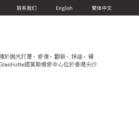
联系我们
English
繁体中文
格，專精於拋光打磨、修復、翻新、抹油、補
ashütte諾莫斯維修中心位於香港尖沙