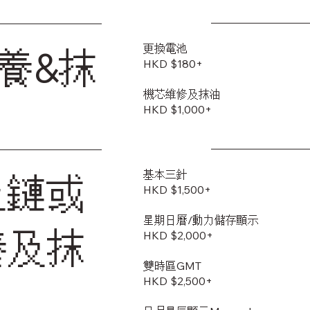
更換電池
養&抹
HKD $180+
機芯維修及抹油
HKD $1,000+
基本三針
上鏈或
HKD $1,500+
星期日曆/動力儲存顯示
養及抹
HKD $2,000+
雙時區GMT
HKD $2,500+