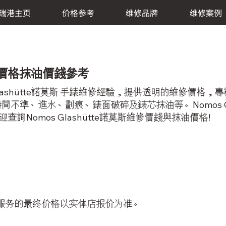
瑞港主页
价格参考
维修品牌
维修案例
 維修價格抹油價錢參考
Glashütte諾莫斯 手錶維修經驗，提供透明的維修價
不準、進水、劃痕、錶面破碎及錶芯抹油等。Nomos Gl
詢Nomos Glashütte諾莫斯維修價錢與抹油價格!
服务的最终价格以实体店报价为准。