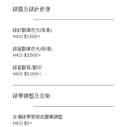
錶盤及錶針修復
錶針翻填夜光(每套)
HKD $1,500+
錶面翻填夜光(每塊)
HKD $3,500+
錶面翻寫/翻印
HKD $5,000+
錶帶調整及定制
自備錶帶替換或簡單調整
HKD $0+