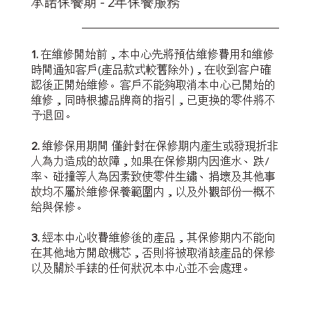
承諾保養期 - 2年保養服務
1.
在維修開始前，本中心先將預估維修費用和維修
時間通知客戶(產品款式較舊除外)，在收到客户確
認後正開始維修。客戶不能夠取消本中心已開始的
維修，同時根據品牌商的指引，已更换的零件將不
予退回。
2.
維修保用期間 僅針對在保修期内產生或發現折非
人為力造成的故障，如果在保修期内因進水、跌/
率、碰撞等人為因素致使零件生鏽、捐壞及其他事
故均不屬於維修保養範圍内，以及外觀部份一概不
給與保修。
3.
經本中心收費維修後的產品，其保修期内不能向
在其他地方開啟機芯，否則将被取消該產品的保修
以及關於手錶的任何狀况本中心並不会處理。