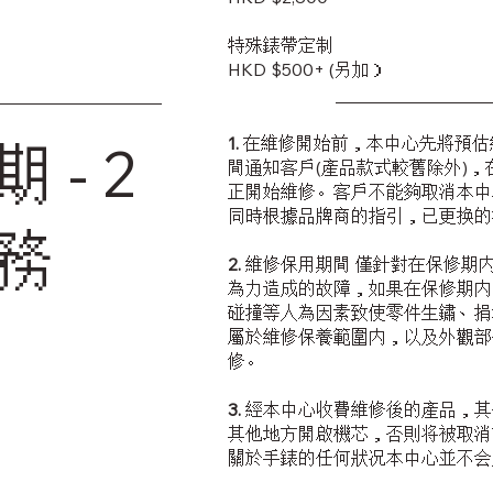
特殊錶帶定制
HKD $500+ (另加）
1.
在維修開始前，本中心先將預估
 - 2
間通知客戶(產品款式較舊除外)
正開始維修。客戶不能夠取消本中
同時根據品牌商的指引，已更换的
務
2.
維修保用期間 僅針對在保修期
為力造成的故障，如果在保修期内
碰撞等人為因素致使零件生鏽、捐
屬於維修保養範圍内，以及外觀部
修。
3.
經本中心收費維修後的產品，其
其他地方開啟機芯，否則将被取消
關於手錶的任何狀况本中心並不会