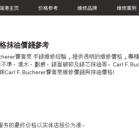
瑞港主页
价格参考
维修品牌
维修案例
維修價格抹油價錢參考
. Bucherer寶齊萊 手錶維修經驗，提供透明的維修價
、進水、劃痕、錶面破碎及錶芯抹油等。Carl F. Bu
rl F. Bucherer寶齊萊維修價錢與抹油價格!
服务的最终价格以实体店报价为准。