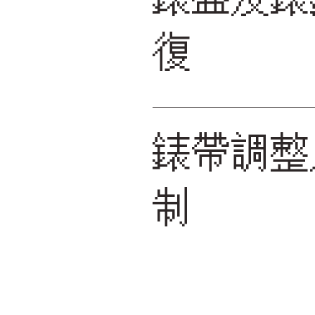
復
錶帶調整
制