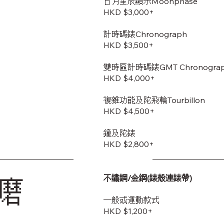
日月星辰顯示Moonphase
HKD $3,000+
計時碼錶Chronograph
HKD $3,500+
雙時區計時碼錶GMT Chronogra
HKD $4,000+
複雜功能及陀飛輪Tourbillon
HKD $4,500+
鐘及陀錶
HKD $2,800+
不鏽鋼/金鋼(錶殼連錶帶)
磨
一般或運動款式
HKD $1,200+