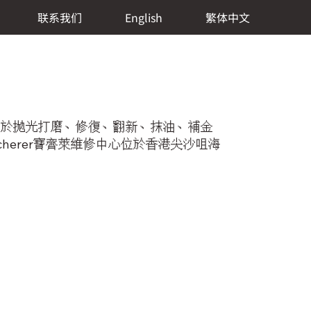
联系我们
English
繁体中文
格，專精於拋光打磨、修復、翻新、抹油、補金
cherer寶齊萊維修中心位於香港尖沙咀海