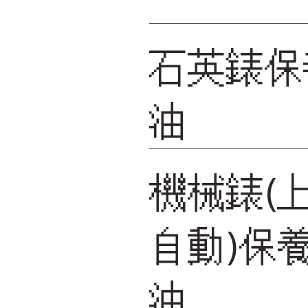
石英錶保
油
機械錶(
自動)保
油