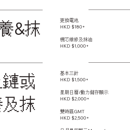
更換電池
養&抹
HKD $180+
機芯維修及抹油
HKD $1,000+
基本三針
上鏈或
HKD $1,500+
星期日曆/動力儲存顯示
養及抹
HKD $2,000+
雙時區GMT
HKD $2,500+