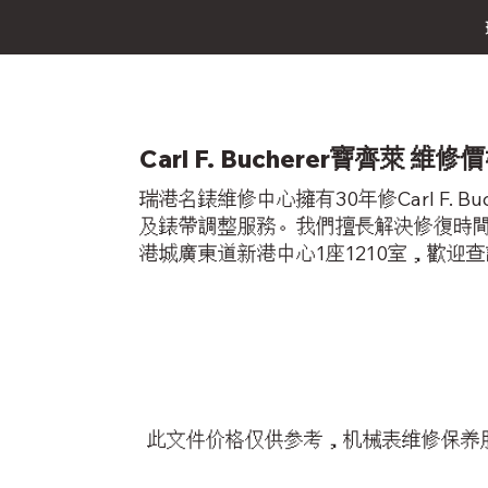
Carl F. Bucherer寶齊萊 
瑞港名錶維修中心擁有30年修Carl F
及錶帶調整服務。我們擅長解決修復時間不準
港城廣東道新港中心1座1210室，歡迎查詢Ca
此文件价格仅供参考，机械表维修保养