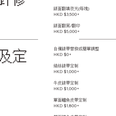
錶面翻填夜光(每塊)
HKD $3,500+
錶面翻寫/翻印
HKD $5,000+
自備錶帶替換或簡單調整
及定
HKD $0+
絹絲錶帶定制
HKD $1,000+
牛皮錶帶定制
HKD $1,000+
單面鱷魚皮帶定制
HKD $1,800+