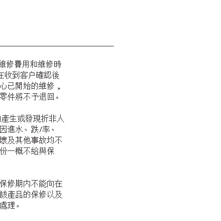
維修費用和維修時
，在收到客户確認後
心已開始的維修，
零件將不予退回。
内產生或發現折非人
因進水、跌/率、
壞及其他事故均不
份一概不給與保
保修期内不能向在
該產品的保修以及
處理。