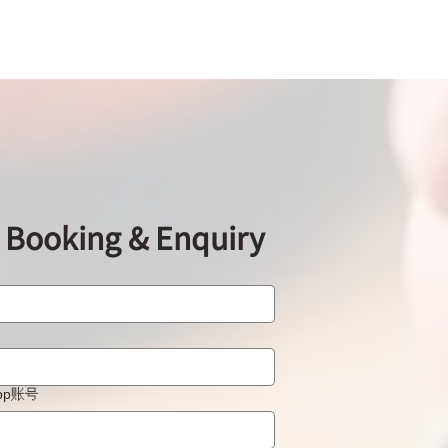
ooking & Enquiry
App账号