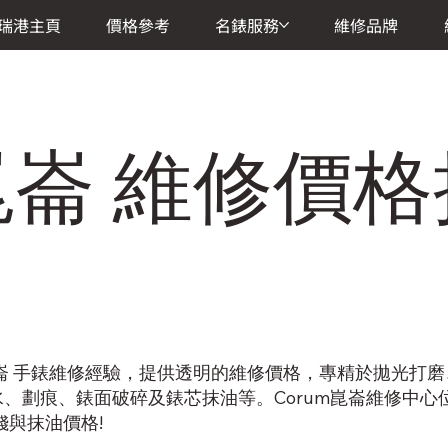
瑞港主頁
價格參考
名錶服務
維修品牌
m崑崙 維修價
m崑崙 手錶維修經驗，提供透明的維修價格，專精於拋光打
、劃痕、錶面破碎及錶芯抹油等。Corum崑崙維修中心
錢與抹油價格!