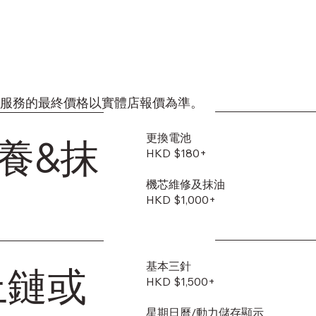
養服務的最終價格以實體店報價為準。
更換電池
養&抹
HKD $180+
機芯維修及抹油
HKD $1,000+
基本三針
上鏈或
HKD $1,500+
星期日曆/動力儲存顯示