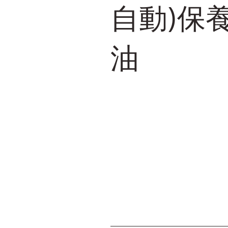
自動)保
油