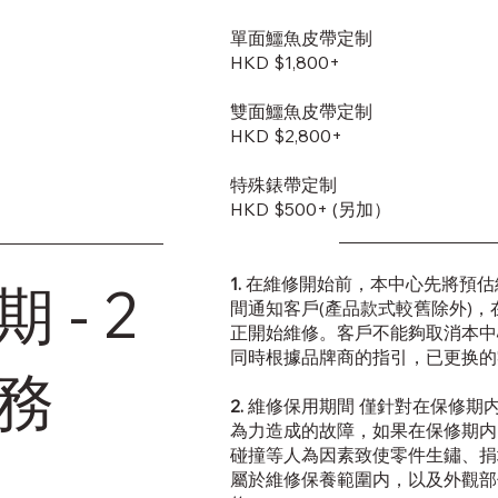
單面鱷魚皮帶定制
HKD $1,800+
雙面鱷魚皮帶定制
​HKD $2,800+
特殊錶帶定制
HKD $500+ (另加）
1.
在維修開始前，本中心先將預估
 - 2
間通知客戶(產品款式較舊除外)
正開始維修。客戶不能夠取消本中
同時根據品牌商的指引，已更换的
務
2.
維修保用期間 僅針對在保修期
為力造成的故障，如果在保修期内
碰撞等人為因素致使零件生鏽、捐
屬於維修保養範圍内，以及外觀部