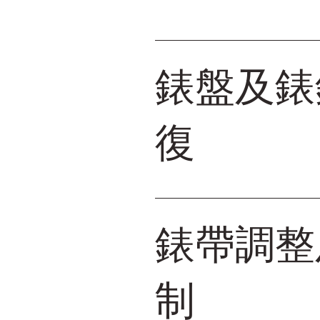
錶盤及錶
復
錶帶調整
制