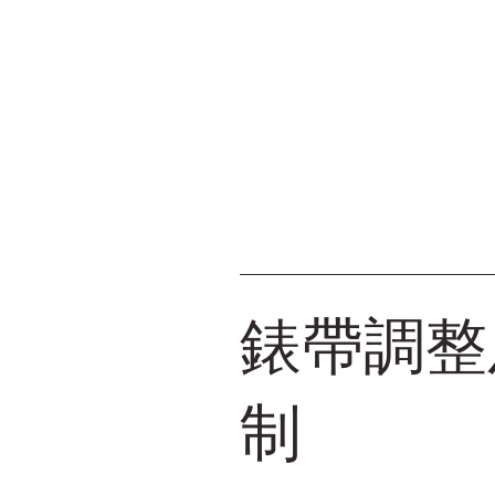
錶帶調整
制