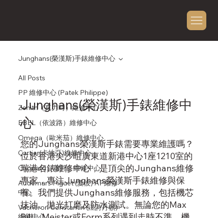
Junghans(榮漢斯)手錶維修中心
All Posts
PP 維修中心 (Patek Philippe)
Junghans(榮漢斯)手錶維修中
Zenith（真力時）維修中心
心
EBEL（依波路）維修中心
Omega（歐米茄）維修中心
您的Junghans榮漢斯手錶需要專業維護嗎？
Cartier(卡地亞)維修中心
位於香港尖沙咀廣東道新港中心1座1210室的
瑞港名錶維修中心，是頂尖的Junghans維修
Chopard（蕭邦）維修中心
專家，專注Junghans榮漢斯手錶維修與保
Audemars Piguet (愛彼) AP維修
養。我們提供Junghans維修服務，包括機芯
中心
抹油、拋光打磨及防水測試。無論您的Max
Vacheron Constantin (江詩丹頓)
Bill、Meister或Form系列遇到走時不準、機
維修中心