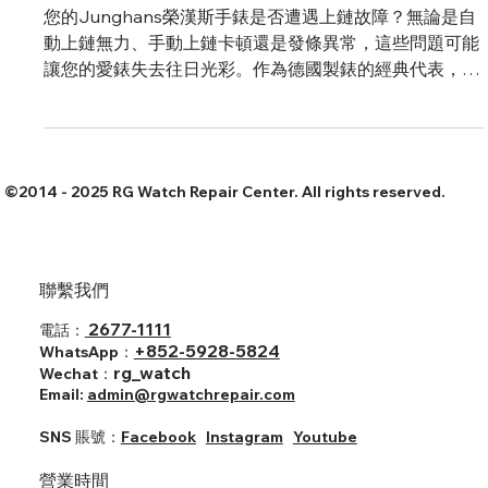
辦？專業維修全解析
您的Junghans榮漢斯手錶是否遭遇上鏈故障？無論是自
動上鏈無力、手動上鏈卡頓還是發條異常，這些問題可能
讓您的愛錶失去往日光彩。作為德國製錶的經典代表，
Junghans手錶以卓越性能著稱，但長時間使用或不當操
作仍可能導致上鏈系統失靈。別擔心，這篇專業指南將為
您解析Junghan
©2014 - 2025 RG Watch Repair Center. All rights reserved.
聯繫我們
2677-1111
電話：
+852-5928-5824
WhatsApp：
rg_watch
Wechat：
Email:
admin@rgwatchrepair.com
SNS ​賬號：
Facebook
Instagram
Youtube