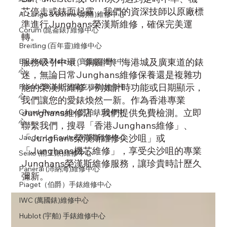
芯停走或錶面起霧，我們的資深技師以原廠標
A. Lange & Söhne (朗格)維修中心
準進行Junghans榮漢斯維修，確保完美運
Corum (崑崙錶) 維修中心
轉。
Breitling (百年靈)維修中心
服務吸引中環、銅鑼灣、海港城及廣東道的錶
Baume & Mercier (寶曼錶)維修中
心
迷，無論日常Junghans維修保養還是複雜功
能的榮漢斯維修，例如計時功能或日期顯示，
Franck Muller (法蘭克穆勒)維修中
心
我們讓您的愛錶煥然一新。作為香港專業
Junghans維修店，我們提供免費檢測。立即
Girard-Perregaux (芝柏錶)維修中
心
聯繫我們，搜尋「香港Junghans維修」、
「Junghans榮漢斯維修尖沙咀」或
Jaeger-LeCoultre (積家)維修中心
「Junghans機芯維修」，享受尖沙咀的專業
Seiko (精工錶)維修中心
Junghans榮漢斯維修服務，讓珍貴時計歷久
Panerai (沛納海)維修中心
彌新。
Piaget（伯爵）手錶維修中心
IWC (萬國錶)維修中心
Hublot (宇舶) 手錶維修中心