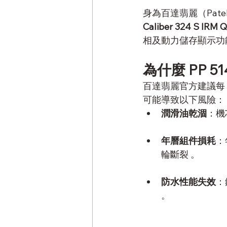
身為百達翡麗（Pate
Caliber 324 S IRM 
相及動力儲存顯示功
為什麼 PP 
百達翡麗官方建議每 
可能導致以下風險：
潤滑油乾涸
：機
年曆組件損耗
：
輪斷裂 。
防水性能失效
：
。