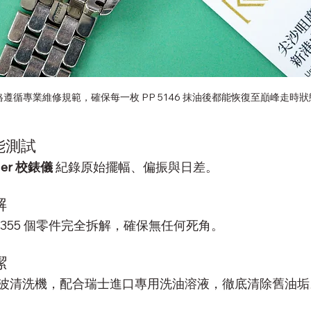
遵循專業維修規範，確保每一枚 PP 5146 抹油後都能恢復至巔峰走時狀
能測試
her 校錶儀
 紀錄原始擺幅、偏振與日差。
解
355 個零件完全拆解，確保無任何死角。
潔
波清洗機，配合瑞士進口專用洗油溶液，徹底清除舊油垢