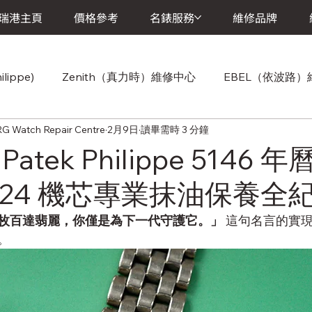
瑞港主頁
價格參考
名錶服務
維修品牌
lippe)
Zenith（真力時）維修中心
EBEL（依波路
atch Repair Centre
2月9日
讀畢需時 3 分鐘
Cartier(卡地亞)維修中心
Chopard（蕭邦）維修中心
atek Philippe 5146
er 324 機芯專業抹油保養全
維修中心
Vacheron Constantin (江詩丹頓) 維修中心
A.
枚百達翡麗，你僅是為下一代守護它。」
 這句名言的實
。
Breitling (百年靈)維修中心
Baume & Mercier (寶曼錶)維
維修中心
Girard-Perregaux (芝柏錶)維修中心
Jaeger-L