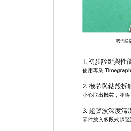
我們嚴格
1. 初步診斷與性
使用專業 
Timegrap
2. 機芯與錶殼拆
小心取出機芯，並將 
3. 超聲波深度清
零件放入多段式超聲