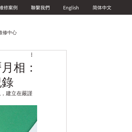
維修案例
聯繫我們
English
简体中文
）維修中心
 年曆月相：
紀錄
 Lange & Söhne (朗格)維修中心
現，建立在嚴謹
修中心
eCoultre (積家)維修中心