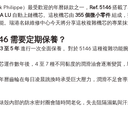
k Philippe）最受歡迎的年曆錶款之一，
Ref. 5146
 搭載
QA LU
 自動上鏈機芯。這枚機芯由 
355 個微小零件
 組成
能。瑞港名錶維修中心今天將分享這枚複雜機芯的專業抹
5146 需要定期保養？
3 至 5 年
 進行一次全面保養 。對於 5146 這種複雜功
芯運作數年後，4 至 7 種不同黏度的潤滑油會逐漸變質，
年曆齒輪在每日凌晨跳換時承受巨大壓力，潤滑不足會導
錶殼內部的防水密封圈會隨時間老化，失去阻隔濕氣與汗