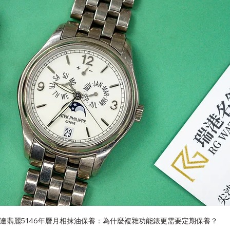
anerai (沛納海)維修中心
Piaget（伯爵）手錶維修中心
Ulysse Nardin (雅典錶) 維修中心
Junghans(榮漢斯)
MOS Glashütte 手錶維修中心
Rado (雷達錶) 維修中心
Glashütte Original （格拉蘇蒂原創）手錶維修中心
Si
達翡麗5146年曆月相抹油保養：為什麼複雜功能錶更需要定期保養？