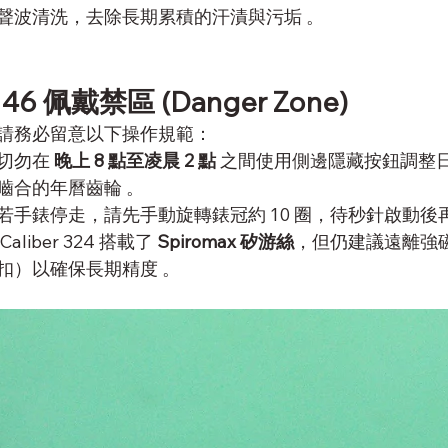
聲波清洗，去除長期累積的汗漬與污垢 。
 佩戴禁區 (Danger Zone)
請務必留意以下操作規範：
切勿在 
晚上 8 點至凌晨 2 點
 之間使用側邊隱藏按鈕調整
嚙合的年曆齒輪 。
若手錶停走，請先手動旋轉錶冠約 10 圈，待秒針啟動後
aliber 324 搭載了 
Spiromax 矽游絲
，但仍建議遠離強
扣）以確保長期精度 。