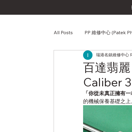
All Posts
PP 維修中心 (Patek Phi
瑞港名錶維修中心 RG W
Omega（歐米茄）維修中心
百達翡麗 P
Calib
Audemars Piguet (愛彼) AP
「你從未真正擁有一
的機械保養基礎之上
Corum (崑崙錶) 維修中心
Franck Muller (法蘭克穆勒)