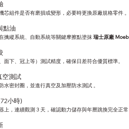
驗
機芯組件是否有磨損或變形，必要時更換原廠規格零件 
與點油
在擒縱系統、自動系統等關鍵摩擦點塗抹 
瑞士原廠 Moeb
校
、面下、冠上等）測試精度，確保日差符合優質標準。
與真空測試
防水密封圈，並進行真空及加壓防水測試 。
(72小時)
器上，連續觀測 3 天，確認動力儲存與年曆跳換完全正常
新