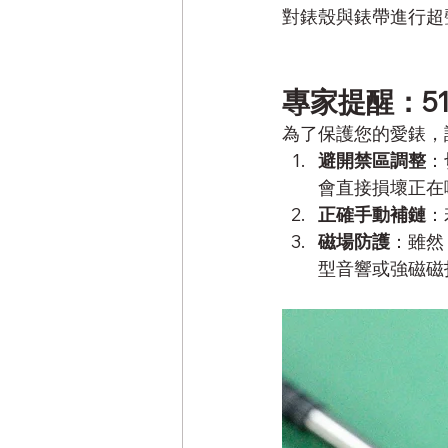
對錶殼與錶帶進行超
專家提醒：5146
為了保護您的愛錶，
避開禁區調整
：
會直接損壞正在
正確手動補鏈
：
磁場防護
：雖然 C
型音響或強磁磁