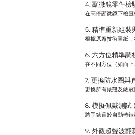
4. 顯微鏡零件檢
在高倍顯微鏡下檢查
5. 精準重新組裝
根據原廠技術圖紙，
6. 六方位精準調
在不同方位（如面上
7. 更換防水圈
更換所有錶殼及錶冠
8. 模擬佩戴測試 
將手錶置於自動轉錶
9. 外觀超聲波翻