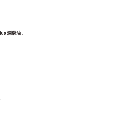
。
ius 潤滑油
 。
。