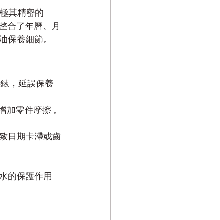
了極其精密的 
，整合了年曆、月
油保養細節。
能腕錶，延誤保養
增加零件摩擦 。
致日期卡滯或齒
水的保護作用 