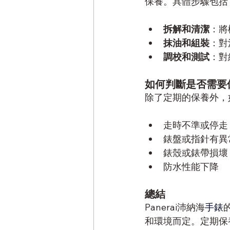
保養。具體步驟包括
拆解和清潔
：將
抹油和組裝
：對
調校和測試
：對
如何判斷是否需要
除了定期的保養外，
走時不準或停走
錶盤或指針有異
錶殼或錶帶損壞
防水性能下降
總結
Panerai沛納海
手錶
和環境而定。定期保