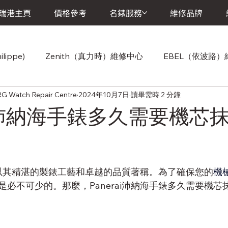
瑞港主頁
價格參考
名錶服務
維修品牌
lippe)
Zenith（真力時）維修中心
EBEL（依波路
atch Repair Centre
2024年10月7日
讀畢需時 2 分鐘
Cartier(卡地亞)維修中心
Chopard（蕭邦）維修中心
rai沛納海手錶多久需要機芯
維修中心
Vacheron Constantin (江詩丹頓) 維修中心
A.
以其精湛的製錶工藝和卓越的品質著稱。為了確保您的
機
Breitling (百年靈)維修中心
Baume & Mercier (寶曼錶)維
必不可少的。那麼，Panerai沛納海手錶多久需要機芯
維修中心
Girard-Perregaux (芝柏錶)維修中心
Jaeger-L