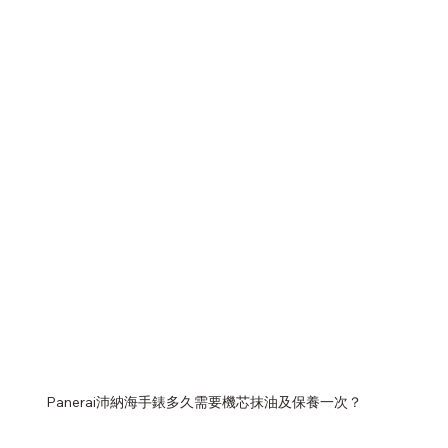
anerai (沛納海)維修中心
Piaget（伯爵）手錶維修中心
Ulysse Nardin (雅典錶) 維修中心
Junghans(榮漢斯)
MOS Glashütte 手錶維修中心
Rado (雷達錶) 維修中心
Glashütte Original （格拉蘇蒂原創）手錶維修中心
Si
Panerai沛納海手錶多久需要機芯抹油及保養一次？