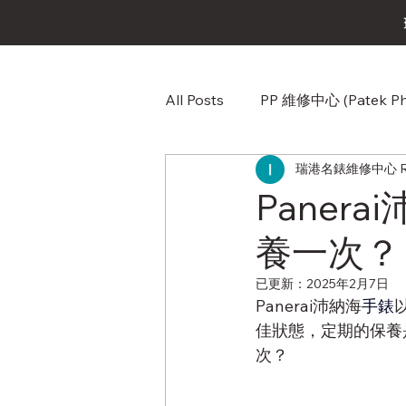
All Posts
PP 維修中心 (Patek Phi
瑞港名錶維修中心 RG W
Omega（歐米茄）維修中心
Pane
養一次？
Audemars Piguet (愛彼) AP
已更新：
2025年2月7日
Panerai沛納海
手錶
Corum (崑崙錶) 維修中心
佳狀態，定期的保養是
次？
Franck Muller (法蘭克穆勒)