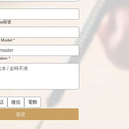
WhatApp賬號
Model
*
tion
*
話
微信
電郵
提交