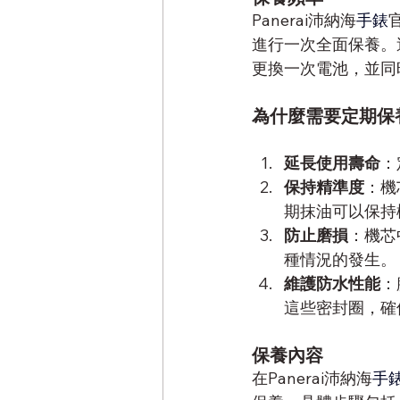
Panerai沛納海
手錶
進行一次全面保養。
更換一次電池，並同
為什麼需要定期保
延長使用壽命
：
保持精準度
：機
期抹油可以保持
防止磨損
：機芯
種情況的發生。
維護防水性能
：
這些密封圈，確
保養內容
在Panerai沛納海
手