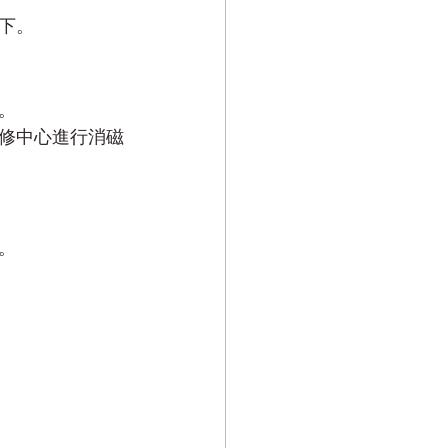
下。
。
修中心進行消磁
。