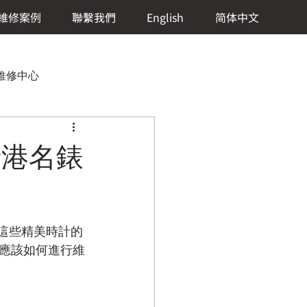
維修案例
聯繫我們
English
简体中文
）維修中心
 瑞港名錶
 Lange & Söhne (朗格)維修中心
這些精美時計的
修中心
應該如何進行維
eCoultre (積家)維修中心