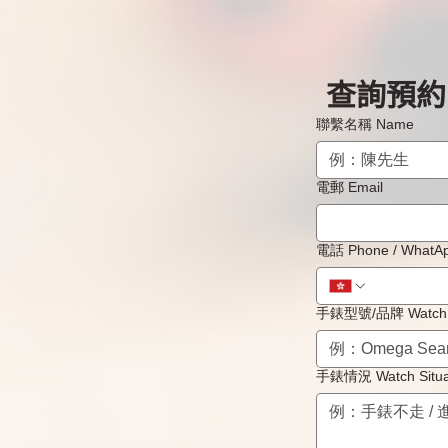
查詢預約 B
Jaeger-lecoultre積家手錶的
Jae
常見問題，日常使用和護理
多久
聯繫名稱 Name
次？
電郵 Email
電話 Phone / 
手錶型號/品牌 Watch 
手錶情況 Watch Situa