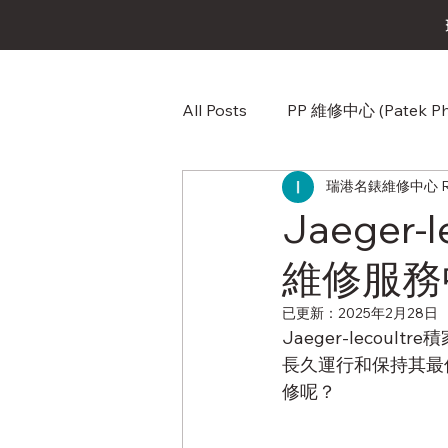
All Posts
PP 維修中心 (Patek Phi
瑞港名錶維修中心 RG W
Omega（歐米茄）維修中心
Jaeger
維修服務
Audemars Piguet (愛彼) AP
已更新：
2025年2月28日
Jaeger-lecoultre
Corum (崑崙錶) 維修中心
長久運行和保持其最
修呢？
Franck Muller (法蘭克穆勒)