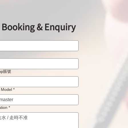
ooking & Enquiry
ger-lecoultre積家表手錶
需要機芯抹油及保養一
WhatApp賬號
Model
*
tion
*