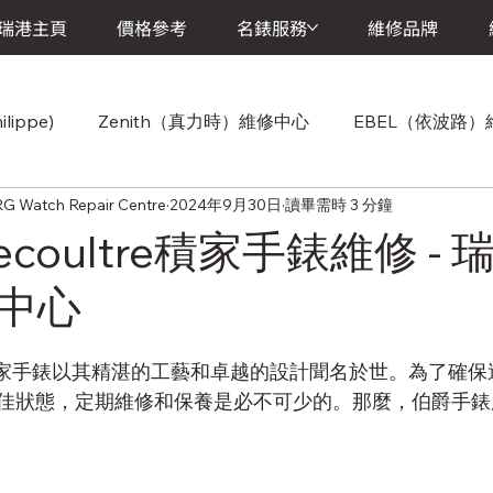
瑞港主頁
價格參考
名錶服務
維修品牌
lippe)
Zenith（真力時）維修中心
EBEL（依波路
atch Repair Centre
2024年9月30日
讀畢需時 3 分鐘
Cartier(卡地亞)維修中心
Chopard（蕭邦）維修中心
-lecoultre積家手錶維修 -
中心
維修中心
Vacheron Constantin (江詩丹頓) 維修中心
A.
積家
手錶以其精湛的工藝和卓越的設計聞名於世。為了確保
Breitling (百年靈)維修中心
Baume & Mercier (寶曼錶)維
佳狀態，定期維修和保養是必不可少的。那麼，伯爵手錶
維修中心
Girard-Perregaux (芝柏錶)維修中心
Jaeger-L