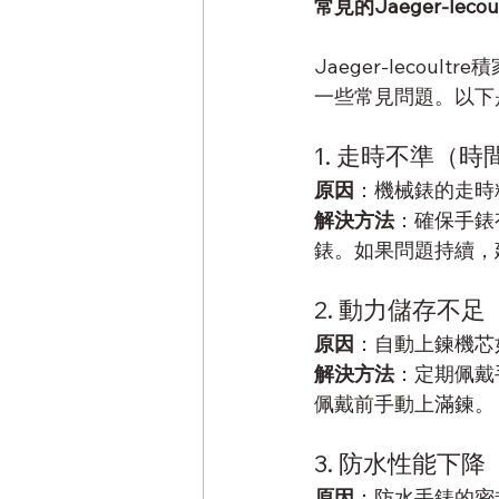
常見的Jaeger-lec
Jaeger-lecoultre
一些常見問題。以下
1. 走時不準（
原因
：機械錶的走時
解決方法
：確保手錶
錶。如果問題持續，
2. 動力儲存不足
原因
：自動上鍊機芯
解決方法
：定期佩戴
佩戴前手動上滿鍊。
3. 防水性能下
原因
：防水手錶的密