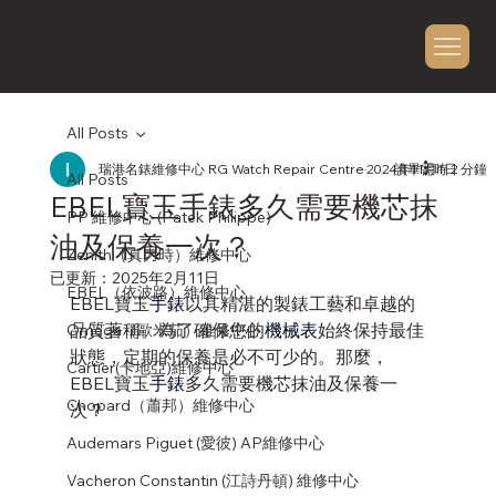
All Posts
瑞港名錶維修中心 RG Watch Repair Centre
2024年11月1日
讀畢需時 2 分鐘
All Posts
EBEL寶玉手錶多久需要機芯抹
PP 維修中心 (Patek Philippe)
油及保養一次？
Zenith（真力時）維修中心
已更新：
2025年2月11日
EBEL（依波路）維修中心
EBEL寶玉
手錶
以其精湛的製錶工藝和卓越的
品質著稱。為了確保您的
機械表
始終保持最佳
Omega（歐米茄）維修中心
狀態，定期的保養是必不可少的。那麼，
Cartier(卡地亞)維修中心
EBEL寶玉
手錶
多久需要機芯抹油及保養一
Chopard（蕭邦）維修中心
次？
Audemars Piguet (愛彼) AP維修中心
Vacheron Constantin (江詩丹頓) 維修中心