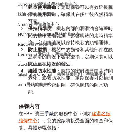
Junghans(榮漢斯)手錶維修中心
延長使用壽命
：定期保養可以有效延長腕
錶的使用壽命，確保其在多年後依然精準
抹油 - 手錶維護保養
可靠。
Channel 手錶維修中心
保持精準度
：機芯內部的潤滑油會隨著時
NOMOS Glashütte 手錶維修中心
間的推移逐漸乾涸，影響腕錶的走時精準
度。定期抹油可以保持機芯的順暢運轉。
Rado (雷達錶) 維修中心
防止磨損
：機芯中的齒輪和其他部件在缺
Hermès （愛馬仕 ）手錶維修
乏潤滑的情況下容易磨損，定期保養可以
防止這種情況的發生。
Studio Underd0g 維修中心
維護防水性能
：腕錶的密封圈會隨著時間
Glashütte Original （格拉蘇蒂原創）手錶維修中心
老化，影響防水性能。定期保養可以檢測
Sinn 手錶維修中心
並更換這些密封圈，確保腕錶的防水功
能。
保養內容
在EBEL寶玉
手錶
的服務中心（例如
瑞港名錶
維修中心
），您的腕錶將接受全面的檢查和保
養。具體步驟包括：