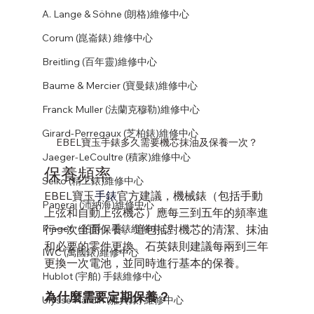
A. Lange & Söhne (朗格)維修中心
Corum (崑崙錶) 維修中心
Breitling (百年靈)維修中心
Baume & Mercier (寶曼錶)維修中心
Franck Muller (法蘭克穆勒)維修中心
Girard-Perregaux (芝柏錶)維修中心
EBEL寶玉手錶多久需要機芯抹油及保養一次？
Jaeger-LeCoultre (積家)維修中心
保養頻率
Seiko (精工錶)維修中心
EBEL寶玉
手錶
官方建議，機械錶（包括手動
Panerai (沛納海)維修中心
上弦和自動上弦機芯）應每三到五年的頻率進
行一次全面保養。這包括對機芯的清潔、抹油
Piaget（伯爵）手錶維修中心
和必要的零件更換。石英錶則建議每兩到三年
IWC (萬國錶)維修中心
更換一次電池，並同時進行基本的保養。
Hublot (宇舶) 手錶維修中心
為什麼需要定期保養？
Ulysse Nardin (雅典錶) 維修中心