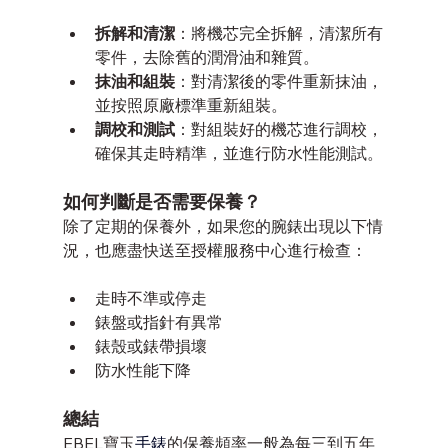
拆解和清潔
：將機芯完全拆解，清潔所有
零件，去除舊的潤滑油和雜質。
抹油和組裝
：對清潔後的零件重新抹油，
並按照原廠標準重新組裝。
調校和測試
：對組裝好的機芯進行調校，
確保其走時精準，並進行防水性能測試。
如何判斷是否需要保養？
除了定期的保養外，如果您的腕錶出現以下情
況，也應盡快送至授權服務中心進行檢查：
走時不準或停走
錶盤或指針有異常
錶殼或錶帶損壞
防水性能下降
總結
EBEL寶玉
手錶
的保養頻率一般為每三到五年