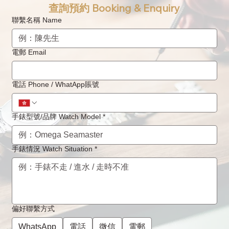
查詢預約 Booking & Enquiry
聯繫名稱 Name
電郵 Email
EBEL寶玉手錶的常見問題，日常使用和護
電話 Phone / WhatApp賬號
理
手錶型號/品牌 Watch Model
*
手錶情況 Watch Situation
*
偏好聯繫方式
WhatsApp
電話
微信
電郵