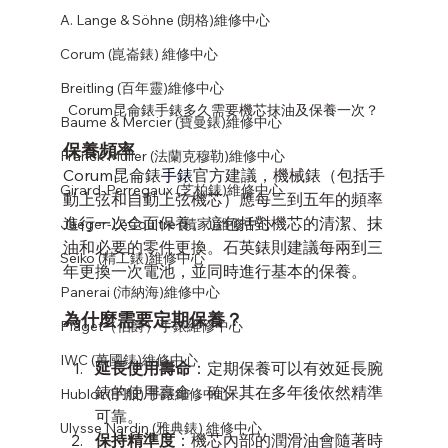
A. Lange & Söhne (朗格)維修中心
Corum (崑崙錶) 維修中心
Breitling (百年靈)維修中心
Corum昆侖錶手錶多久需要機芯抹油及保養一次？
Baume & Mercier (寶曼錶)維修中心
保養頻率
Franck Muller (法蘭克穆勒)維修中心
Corum昆侖錶
手錶
官方建議，機械錶（包括手
Girard-Perregaux (芝柏錶)維修中心
動上弦和自動上弦機芯）應每三到五年的頻率
進行一次全面保養。這包括對機芯的清潔、抹
Jaeger-LeCoultre (積家)維修中心
油和必要的零件更換。石英錶則建議每兩到三
Seiko (精工錶)維修中心
年更換一次電池，並同時進行基本的保養。
Panerai (沛納海)維修中心
為什麼需要定期保養？
Piaget（伯爵）手錶維修中心
IWC (萬國錶)維修中心
延長使用壽命
：定期保養可以有效延長腕
錶的使用壽命，確保其在多年後依然精準
Hublot (宇舶) 手錶維修中心
可靠。
Ulysse Nardin (雅典錶) 維修中心
保持精準度
：機芯內部的潤滑油會隨著時