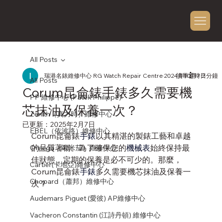
All Posts
瑞港名錶維修中心 RG Watch Repair Centre
2024年10月7日
讀畢需時 2 分鐘
All Posts
Corum昆侖錶手錶多久需要機
PP 維修中心 (Patek Philippe)
芯抹油及保養一次？
Zenith（真力時）維修中心
已更新：
2025年2月7日
EBEL（依波路）維修中心
Corum昆侖錶
手錶
以其精湛的製錶工藝和卓越
的品質著稱。為了確保您的
機械表
始終保持最
Omega（歐米茄）維修中心
佳狀態，定期的保養是必不可少的。那麼，
Cartier(卡地亞)維修中心
Corum昆侖錶
手錶
多久需要機芯抹油及保養一
Chopard（蕭邦）維修中心
次？
Audemars Piguet (愛彼) AP維修中心
Vacheron Constantin (江詩丹頓) 維修中心