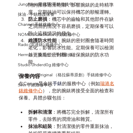
Junghans(榮漢斯)手錶維修中心
間的推移逐漸乾涸，影響腕錶的走時精準
度。定期抹油可以保持機芯的順暢運轉。
抹油 - 手錶維護保養
防止磨損
：機芯中的齒輪和其他部件在缺
Channel 手錶維修中心
乏潤滑的情況下容易磨損，定期保養可以
防止這種情況的發生。
NOMOS Glashütte 手錶維修中心
維護防水性能
：腕錶的密封圈會隨著時間
Rado (雷達錶) 維修中心
老化，影響防水性能。定期保養可以檢測
並更換這些密封圈，確保腕錶的防水功
Hermès （愛馬仕 ）手錶維修
能。
Studio Underd0g 維修中心
Glashütte Original （格拉蘇蒂原創）手錶維修中心
保養內容
在Corum昆侖錶
手錶
的服務中心（例如
瑞港名
Sinn 手錶維修中心
錶維修中心
），您的腕錶將接受全面的檢查和
保養。具體步驟包括：
拆解和清潔
：將機芯完全拆解，清潔所有
零件，去除舊的潤滑油和雜質。
抹油和組裝
：對清潔後的零件重新抹油，