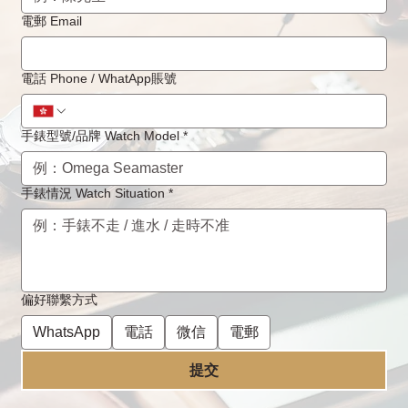
電郵 Email
Corum昆侖錶手錶的常見問題，日常使用
電話 Phone / WhatApp賬號
和護理
手錶型號/品牌 Watch Model
*
手錶情況 Watch Situation
*
偏好聯繫方式
WhatsApp
電話
微信
電郵
提交