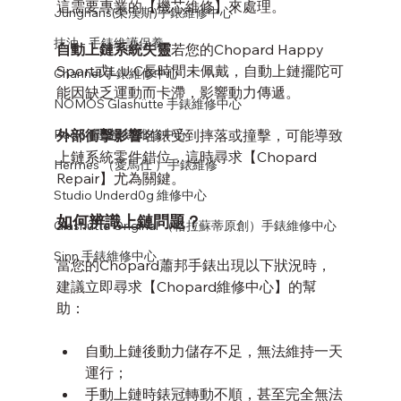
這需要專業的【機芯維修】來處理。
Junghans(榮漢斯)手錶維修中心
抹油 - 手錶維護保養
自動上鏈系統失靈
若您的Chopard Happy 
Sport或L.U.C長時間未佩戴，自動上鏈擺陀可
Channel 手錶維修中心
能因缺乏運動而卡滯，影響動力傳遞。
NOMOS Glashütte 手錶維修中心
Rado (雷達錶) 維修中心
外部衝擊影響
名錶受到摔落或撞擊，可能導致
上鏈系統零件錯位，這時尋求【Chopard 
Hermès （愛馬仕 ）手錶維修
Repair】尤為關鍵。
Studio Underd0g 維修中心
如何辨識上鏈問題？
Glashütte Original （格拉蘇蒂原創）手錶維修中心
Sinn 手錶維修中心
當您的Chopard蕭邦手錶出現以下狀況時，
建議立即尋求【Chopard維修中心】的幫
助：
自動上鏈後動力儲存不足，無法維持一天
運行；
手動上鏈時錶冠轉動不順，甚至完全無法