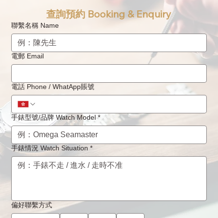
查詢預約 Booking & Enquiry
聯繫名稱 Name
電郵 Email
蕭邦 Chopard Happy Sport (278590-
電話 Phone / WhatApp賬號
3010) 淺藍色錶盤手錶維修與抹油保養指南
手錶型號/品牌 Watch Model
*
手錶情況 Watch Situation
*
偏好聯繫方式