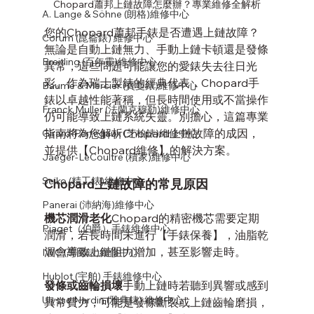
Chopard蕭邦上鏈故障怎麼辦？專業維修全解析
A. Lange & Söhne (朗格)維修中心
您的Chopard蕭邦手錶是否遭遇上鏈故障？
Corum (崑崙錶) 維修中心
無論是自動上鏈無力、手動上鏈卡頓還是發條
Breitling (百年靈)維修中心
異常，這些問題可能讓您的愛錶失去往日光
彩。作為瑞士製錶的經典代表，Chopard手
Baume & Mercier (寶曼錶)維修中心
錶以卓越性能著稱，但長時間使用或不當操作
Franck Muller (法蘭克穆勒)維修中心
仍可能導致上鏈系統失靈。別擔心，這篇專業
指南將為您解析Chopard上鏈故障的成因，
Girard-Perregaux (芝柏錶)維修中心
並提供【Chopard維修】的解決方案。
Jaeger-LeCoultre (積家)維修中心
Seiko (精工錶)維修中心
Chopard上鏈故障的常見原因
Panerai (沛納海)維修中心
機芯潤滑老化
Chopard的精密機芯需要定期
Piaget（伯爵）手錶維修中心
潤滑，若長時間未進行【手錶保養】，油脂乾
涸會導致上鏈阻力增加，甚至影響走時。
IWC (萬國錶)維修中心
Hublot (宇舶) 手錶維修中心
發條或齒輪損壞
手動上鏈時若聽到異響或感到
Ulysse Nardin (雅典錶) 維修中心
異常費力，可能是發條斷裂或上鏈齒輪磨損，