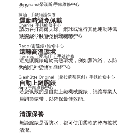
Junghans(榮漢斯)手錶維修中心
力。
抹油 - 手錶維護保養
運動時避免佩戴
Channel 手錶維修中心
請勿在打高爾夫球、網球或進行其他運動時佩
NOMOS Glashütte 手錶維修中心
戴腕錶，以避免損壞機芯。
Rado (雷達錶) 維修中心
遠離高溫環境
Hermès （愛馬仕 ）手錶維修
避免讓腕錶處於高熱環境，例如蒸汽浴，以防
Studio Underd0g 維修中心
內部元件受損。
Glashütte Original （格拉蘇蒂原創）手錶維修中心
自動上鏈腕錶
Sinn 手錶維修中心
若您佩戴的是自動上鏈機械腕錶，請讓專業人
員調節錶帶，以確保最佳效能。
清潔保養
無論腕錶是否防水，都可使用柔軟的乾布擦拭
清潔。