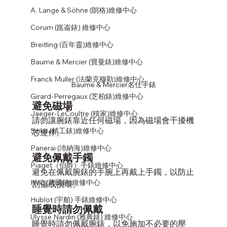
A. Lange & Söhne (朗格)維修中心
Corum (崑崙錶) 維修中心
Breitling (百年靈)維修中心
Baume & Mercier (寶曼錶)維修中心
Franck Muller (法蘭克穆勒)維修中心
Baume & Mercier名仕手錶
Girard-Perregaux (芝柏錶)維修中心
避免磁場
Jaeger-LeCoultre (積家)維修中心
請勿讓腕錶靠近任何磁場，因為磁場會干擾機
Seiko (精工錶)維修中心
芯運作。
Panerai (沛納海)維修中心
避免佩戴手鐲
Piaget（伯爵）手錶維修中心
避免在佩戴腕錶的手腕上再戴上手鐲，以防止
IWC (萬國錶)維修中心
刮傷或損壞。
Hublot (宇舶) 手錶維修中心
睡覺時請勿佩戴
Ulysse Nardin (雅典錶) 維修中心
睡覺時請勿佩戴腕錶，以免施加不必要的壓