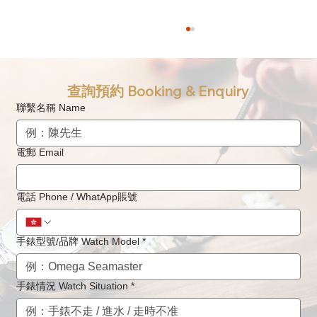
查詢預約 Booking & Enquiry
聯繫名稱 Name
電郵 Email
Baume & Mercier名仕手錶多久需要機芯抹
電話 Phone / WhatApp賬號
油及保養一次？
手錶型號/品牌 Watch Model
*
手錶情況 Watch Situation
*