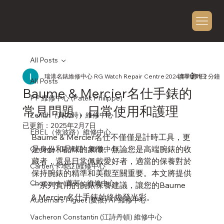
All Posts
瑞港名錶維修中心 RG Watch Repair Centre
2024年11月1日
讀畢需時 2 分鐘
All Posts
Baume & Mercier名仕手錶的
PP 維修中心 (Patek Philippe)
常見問題，日常使用和護理
Zenith（真力時）維修中心
已更新：
2025年2月7日
EBEL（依波路）維修中心
Baume & Mercier名仕不僅僅是計時工具，更
是身份和品味的象徵。無論您是高端腕錶的收
Omega（歐米茄）維修中心
藏者，還是日常佩戴愛好者，適當的保養對於
Cartier(卡地亞)維修中心
保持腕錶的精準和美觀至關重要。本文將提供
Chopard（蕭邦）維修中心
一系列實用的腕錶保養建議，讓您的Baume 
& Mercier名仕手錶始終煥發光彩。
Audemars Piguet (愛彼) AP維修中心
Vacheron Constantin (江詩丹頓) 維修中心